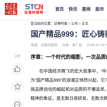
首页
快讯
要闻
股市
您当前的位置：
证券时报
>
公司
>
正文
国产精品999：匠心
来源：证券时报网
作者：朱广权
2026-02-09 
序章：一个时代的缩影，一次品质
点赞
在中国经济腾飞的宏大叙事中，“中
为“国产精品999”的浪潮正悄然兴起，
族品牌自信的崛起和对品质的不懈追求
精神的象征，是无数日夜研发、无数次