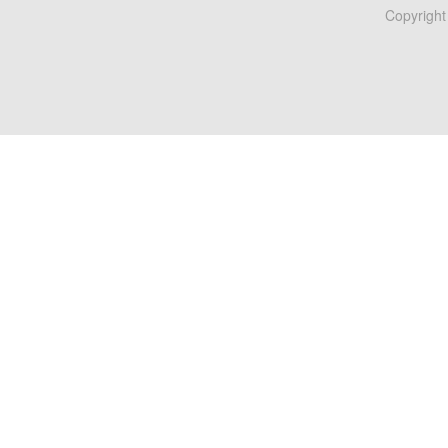
Copyright