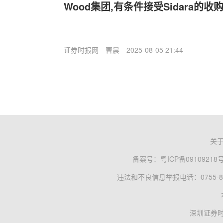
Wood集团,有条件接受Sidara的收
证券时报网
曹晨
2025-08-05 21:44
关
备案号：
粤ICP备09109218
违法和不良信息举报电话：0755-83
深圳证券