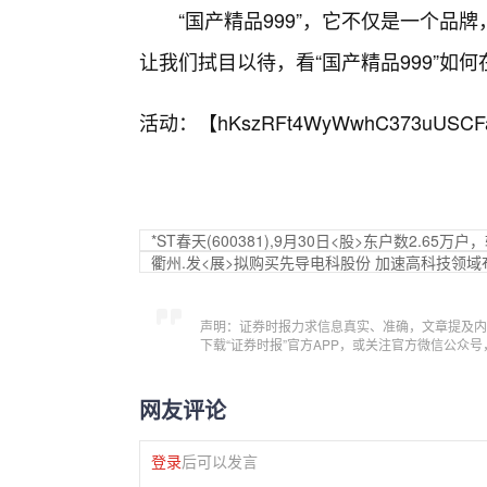
“国产精品999”，它不仅是一个
让我们拭目以待，看“国产精品999”如
活动：【
hKszRFt4WyWwhC373uUSCF
*ST春天(600381),9月30日<股>东户数2.65万户
衢州.发<展>拟购买先导电科股份 加速高科技领域
声明：证券时报力求信息真实、准确，文章提及内
下载“证券时报”官方APP，或关注官方微信公众
网友评论
登录
后可以发言