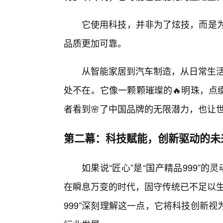
它使用科技，并非为了炫技，而是为
品质更加可靠。
从智能家居到汽车制造，从日常生活
处不在。它像一颗颗璀璨的🔥明珠，点
者看到🌸了中国品牌的无限潜力，也让
第二幕：科技赋能，创新驱动的未
如果说“匠心”是“国产精品999”的
在瞬息万变的时代，固守传统已不足以生
999”深刻理解这一点，它将科技创新