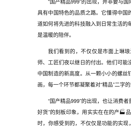
“国产精品999”的出现，并非要
具有中国特色的品质之路。它懂得中国
道如何将先进的科技融入到日常生活的
是温暖的陪伴。
我们看到的，不仅仅是市面上琳琅
师、工匠们夜以继日的付出。他们可能没
中国制造的新高度。从一颗小小的螺丝
画，每一个环节都凝聚着对“精品”二字
“国产精品999”的出现，也让消费
好货”的刻板印象，用实实在在的产🏭品
时，你感受到的，不仅仅是功能的实现